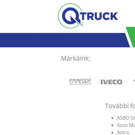
Skip to main content
Márkáink:
További f
ASBO S
Asso Ma
Astra