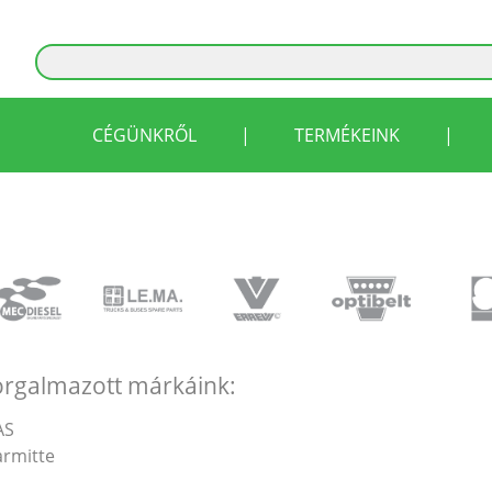
CÉGÜNKRŐL
|
TERMÉKEINK
|
orgalmazott márkáink:
AS
rmitte