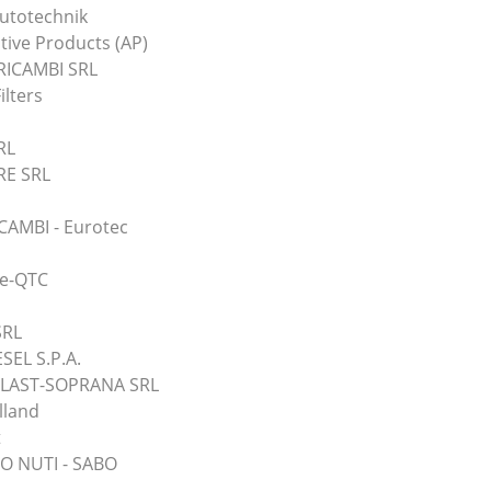
utotechnik
ive Products (AP)
RICAMBI SRL
ilters
RL
E SRL
AMBI - Eurotec
pe-QTC
SRL
SEL S.P.A.
LAST-SOPRANA SRL
lland
t
O NUTI - SABO