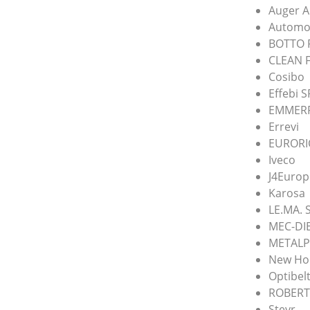
Auger A
Automot
BOTTO 
CLEAN F
Cosibo
Effebi S
EMMERR
Errevi
EURORIC
Iveco
J4Euro
Karosa
LE.MA. 
MEC-DIE
METALP
New Ho
Optibel
ROBERT
Steyr