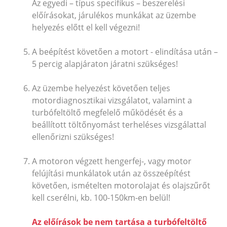
Az egyedi – típus specifikus – beszerelési
előírásokat, járulékos munkákat az üzembe
helyezés előtt el kell végezni!
A beépítést követően a motort - elindítása után –
5 percig alapjáraton járatni szükséges!
Az üzembe helyezést követően teljes
motordiagnosztikai vizsgálatot, valamint a
turbófeltöltő megfelelő működését és a
beállított töltőnyomást terheléses vizsgálattal
ellenőrizni szükséges!
A motoron végzett hengerfej-, vagy motor
felújítási munkálatok után az összeépítést
követően, ismételten motorolajat és olajszűrőt
kell cserélni, kb. 100-150km-en belül!
Az előírások be nem tartása a turbófeltöltő