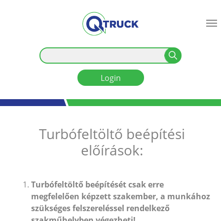
Skip to main content
Turbófeltöltő beépítési
előírások:
Turbófeltöltő beépítését csak erre
megfelelően képzett szakember, a munkához
szükséges felszereléssel rendelkező
szakműhelyben végezheti!