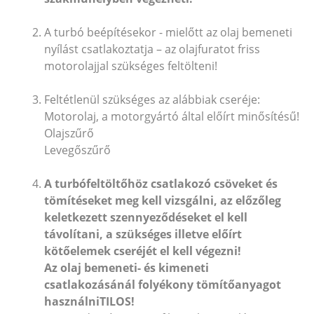
A turbó beépítésekor - mielőtt az olaj bemeneti
nyílást csatlakoztatja – az olajfuratot friss
motorolajjal szükséges feltölteni!
Feltétlenül szükséges az alábbiak cseréje:
Motorolaj, a motorgyártó által előírt minősítésű!
Olajszűrő
Levegőszűrő
A turbófeltöltőhöz csatlakozó csöveket és
tömítéseket meg kell vizsgálni, az előzőleg
keletkezett szennyeződéseket el kell
távolítani, a szükséges illetve előírt
kötőelemek cseréjét el kell végezni!
Az olaj bemeneti- és kimeneti
csatlakozásánál folyékony tömítőanyagot
használni
TILOS!